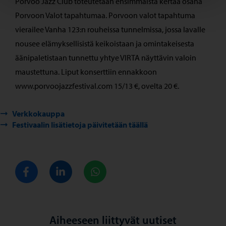
Porvoo Jazz Club toteutetaan ensimmäistä kertaa osana
Porvoon Valot tapahtumaa. Porvoon valot tapahtuma
vierailee Vanha 123:n rouheissa tunnelmissa, jossa lavalle
nousee elämyksellisistä keikoistaan ja omintakeisesta
äänipaletistaan tunnettu yhtye VIRTA näyttävin valoin
maustettuna. Liput konserttiin ennakkoon
www.porvoojazzfestival.com 15/13 €, ovelta 20 €.
Verkkokauppa
Festivaalin lisätietoja päivitetään täällä
Jaa Facebook
Jaa LinkedIn
Jaa WhatsApp
Aiheeseen liittyvät uutiset