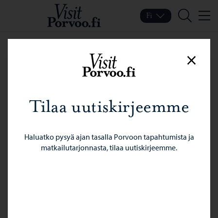
Siirry sisältöön
Visit Porvoo – Siirry koti
Fi
Valik
Vaihda kieltä
Nykyinen kieli: Suomi
Hae
Sulje
Tilaa uutiskirjeemme
Haluatko pysyä ajan tasalla Porvoon tapahtumista ja
matkailutarjonnasta, tilaa uutiskirjeemme.