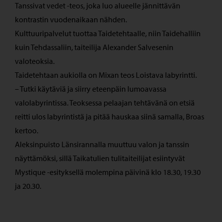
Tanssivat vedet -teos, joka luo alueelle jännittävän
kontrastin vuodenaikaan nähden.
Kulttuuripalvelut tuottaa Taidetehtaalle, niin Taidehalliin
kuin Tehdassaliin, taiteilija Alexander Salvesenin
valoteoksia.
Taidetehtaan aukiolla on Mixan teos Loistava labyrintti.
– Tutki käytäviä ja siirry eteenpäin lumoavassa
valolabyrintissa. Teoksessa pelaajan tehtävänä on etsiä
reitti ulos labyrintistä ja pitää hauskaa siinä samalla, Broas
kertoo.
Aleksinpuisto Länsirannalla muuttuu valon ja tanssin
näyttämöksi, sillä Taikatulien tulitaiteilijat esiintyvät
Mystique -esityksellä molempina päivinä klo 18.30, 19.30
ja 20.30.