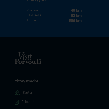
48 km
Airport
52 km
Helsinki
586 km
Oulu
Visit Porvoo – Siirry kotisivulle
Yhteystiedot
Kartta
Esitteitä