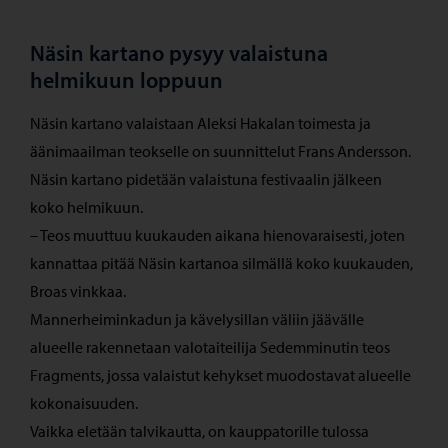
Näsin kartano pysyy valaistuna
helmikuun loppuun
Näsin kartano valaistaan Aleksi Hakalan toimesta ja
äänimaailman teokselle on suunnittelut Frans Andersson.
Näsin kartano pidetään valaistuna festivaalin jälkeen
koko helmikuun.
– Teos muuttuu kuukauden aikana hienovaraisesti, joten
kannattaa pitää Näsin kartanoa silmällä koko kuukauden,
Broas vinkkaa.
Mannerheiminkadun ja kävelysillan väliin jäävälle
alueelle rakennetaan valotaiteilija Sedemminutin teos
Fragments, jossa valaistut kehykset muodostavat alueelle
kokonaisuuden.
Vaikka eletään talvikautta, on kauppatorille tulossa