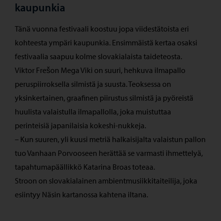
kaupunkia
Tänä vuonna festivaali koostuu jopa viidestätoista eri
kohteesta ympäri kaupunkia. Ensimmäistä kertaa osaksi
festivaalia saapuu kolme slovakialaista taideteosta.
Viktor Frešon Mega Viki on suuri, hehkuva ilmapallo
peruspiirroksella silmistä ja suusta. Teoksessa on
yksinkertainen, graafinen piirustus silmistä ja pyöreistä
huulista valaistulla ilmapallolla, joka muistuttaa
perinteisiä japanilaisia kokeshi-nukkeja.
– Kun suuren, yli kuusi metriä halkaisijalta valaistun pallon
tuo Vanhaan Porvooseen herättää se varmasti ihmettelyä,
tapahtumapäällikkö Katarina Broas toteaa.
Stroon on slovakialainen ambientmusiikkitaiteilija, joka
esiintyy Näsin kartanossa kahtena iltana.