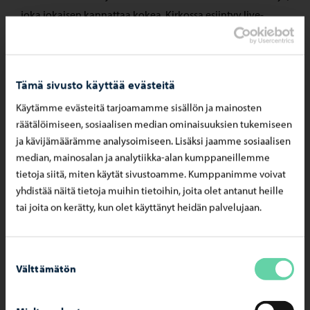
joka jokaisen kannattaa kokea. Kirkossa esiintyy live-
bändi ja asiaan kuuluva valaistus on Mixa Oy:n tuottama.
Tämä sivusto käyttää evästeitä
Vuorovaikutteinen teos Runebergin
Käytämme evästeitä tarjoamamme sisällön ja mainosten
puistikossa
räätälöimiseen, sosiaalisen median ominaisuuksien tukemiseen
ja kävijämäärämme analysoimiseen. Lisäksi jaamme sosiaalisen
Nosta katseesi puihin, kun kävelet Runebergin puistikossa.
median, mainosalan ja analytiikka-alan kumppaneillemme
tietoja siitä, miten käytät sivustoamme. Kumppanimme voivat
Vuorovaikutteinen ja osallistava valoteos Epibiontti
yhdistää näitä tietoja muihin tietoihin, joita olet antanut heille
kutsuu kokijan asettumaan moniaistiseen ulkotilaan.
tai joita on kerätty, kun olet käyttänyt heidän palvelujaan.
Osittain kokijan liikkeeseen perustuva teos muodostuu
puiden latvuksissa liikkuvista valoista sekä valoa
hehkuvista hahmoista, jotka asettuvat puissa esiintyville
Suostumuksen
Välttämätön
valinta
pahkoille ja puiden alimmille oksille. Visuaalisen
ympäristön rinnalla elää monikanavainen äänimaisema,