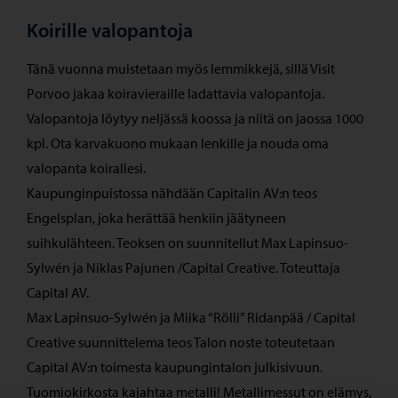
Koirille valopantoja
Tänä vuonna muistetaan myös lemmikkejä, sillä Visit
Porvoo jakaa koiravieraille ladattavia valopantoja.
Valopantoja löytyy neljässä koossa ja niitä on jaossa 1000
kpl. Ota karvakuono mukaan lenkille ja nouda oma
valopanta koirallesi.
Kaupunginpuistossa nähdään Capitalin AV:n teos
Engelsplan, joka herättää henkiin jäätyneen
suihkulähteen. Teoksen on suunnitellut Max Lapinsuo-
Sylwén ja Niklas Pajunen /Capital Creative. Toteuttaja
Capital AV.
Max Lapinsuo-Sylwén ja Miika “Rölli” Ridanpää / Capital
Creative suunnittelema teos Talon noste toteutetaan
Capital AV:n toimesta kaupungintalon julkisivuun.
Tuomiokirkosta kajahtaa metalli! Metallimessut on elämys,