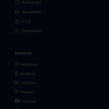
Aukioloajat
Kuvapankki
F.A.Q
Yhteystiedot
Somessa
Seuraa Instagram
Instagram
Seuraa Facebook
Facebook
Seuraa LinkedIn
LinkedIn
Seuraa Pinterest
Pinterest
Seuraa YouTube
YouTube