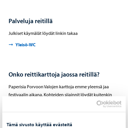
Palveluja reitillä
Julkiset käymälät löydät linkin takaa
Yleisö-WC
Onko reittikarttoja jaossa reitillä?
Paperisia Porvoon Valojen karttoja emme yleensä jaa
festivaalin aikana. Kohteiden sijainnit löydät kuitenkin
näppärästi
täältä
.
CityNomadi
Tämä sivusto käyttää evästeitä