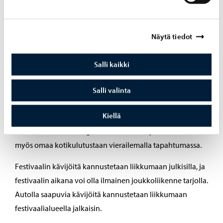
niiden energiankulutus on siten vähäistä. Projektorit ja
teoksiin käytettävät valot edustavat viimeisintä tekniikkaa
Näytä tiedot
ja ovat myös hyvin energiapihejä.
Porvoon Energian sähkö on 100 % hiilineutraalia ja
Salli kaikki
päästötöntä, ja varmistettu alkuperätakuilla. Festivaalin
teosten kokonaissähkönkulutus vaihtelee vuodesta
Salli valinta
vuoteen, teosten mukaan. Valoja sammutetaan myös
Kiellä
festivaalin aikana teosten takia, ja tämä kompensoi
osaltaan teosten energiankulutusta. Kävijät vähentävät
myös omaa kotikulutustaan vierailemalla tapahtumassa.
Festivaalin kävijöitä kannustetaan liikkumaan julkisilla, ja
festivaalin aikana voi olla ilmainen joukkoliikenne tarjolla.
Autolla saapuvia kävijöitä kannustetaan liikkumaan
festivaalialueella jalkaisin.