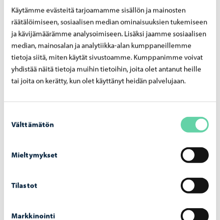
Käytämme evästeitä tarjoamamme sisällön ja mainosten
räätälöimiseen, sosiaalisen median ominaisuuksien tukemiseen
Esteettömyys
ja kävijämäärämme analysoimiseen. Lisäksi jaamme sosiaalisen
median, mainosalan ja analytiikka-alan kumppaneillemme
Porvoon Valojen teokset sijaitsevat kaupunkitilassa ja
tietoja siitä, miten käytät sivustoamme. Kumppanimme voivat
usein lyhyen matkan päästä toisistaan. Kaupungin alueet
yhdistää näitä tietoja muihin tietoihin, joita olet antanut heille
aurataan ja hiekoitetaan kaupungin toimesta ennen
tai joita on kerätty, kun olet käyttänyt heidän palvelujaan.
festivaalia ja sen aikana. Sääolosuhteet saattavat
kuitenkin vaikuttaa liikkumiseen festivaalin reitillä. Reitti
Suostumuksen
ei valitettavasti ole esteetön Vanhan Porvoon
Välttämätön
valinta
mukulakivikujien takia. Vuodenaika, pimeys, lumi ja jää
saattaa myös aiheuttaa vaikeuksia liikkumisessa.
Mieltymykset
Tilastot
Ympäristö
Markkinointi
Teokset toimivat suurimmaksi osaksi LED-valoilla, ja