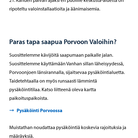
21. Kahden päivän ajaksi eri puolille keskusta-aluetta on
ripoteltu valoinstallaatioita ja äänimaisemia.
Paras tapa saapua Porvoon Valoihin?
Suosittelemme kävijöitä saapumaan paikalle jalan.
Suosittelemme käyttämään Vanhan sillan läheisyydessä,
Porvoonjoen länsirannalla, sijaitsevaa pysäköintialuetta.
Taidetehtaalla on myös runsaasti lämmintä
pysäköintitilaa. Katso liitteenä oleva kartta
paikoituspaikoista.
Pysäköinti Porvoossa
Muistathan noudattaa pysäköintiä koskevia rajoituksia ja
määräyksiä.