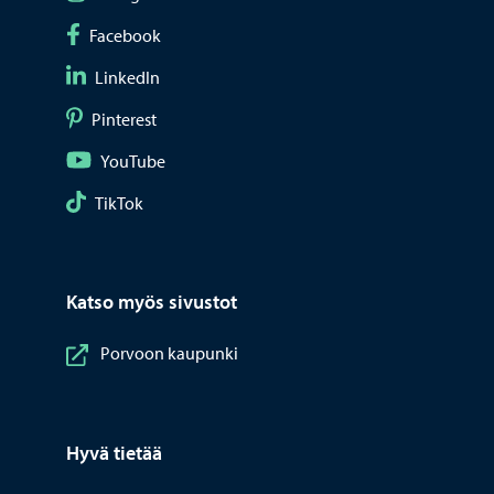
Seuraa Facebook
Facebook
Seuraa LinkedIn
LinkedIn
Seuraa Pinterest
Pinterest
Seuraa YouTube
YouTube
Seuraa TikTok
TikTok
Katso myös sivustot
Porvoon kaupunki
Hyvä tietää