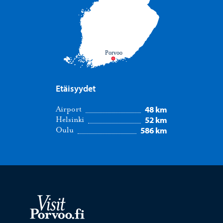
Porvoo
Etäisyydet
48 km
Airport
52 km
Helsinki
586 km
Oulu
Visit Porvoo – Siirry kotisivulle