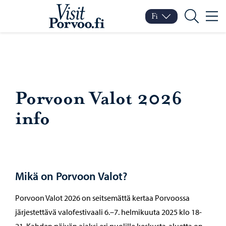
Siirry sisältöön
Visit Porvoo – Siirry koti
Fi
Valik
Vaihda kieltä
Nykyinen kieli: Suomi
Hae
Porvoon Valot 2026
info
Mikä on Porvoon Valot?
Porvoon Valot 2026 on seitsemättä kertaa Porvoossa
järjestettävä valofestivaali 6.–7. helmikuuta 2025 klo 18-