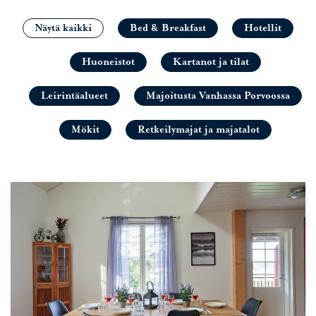
Näytä kaikki
Bed & Breakfast
Hotellit
Huoneistot
Kartanot ja tilat
Leirintäalueet
Majoitusta Vanhassa Porvoossa
Mökit
Retkeilymajat ja majatalot