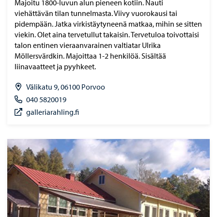
Majoitu 1800-luvun alun pieneen kotiin. Nauti
viehättävän tilan tunnelmasta. Viivy vuorokausi tai
pidempään. Jatka virkistäytyneenä matkaa, mihin se sitten
viekin. Olet aina tervetullut takaisin. Tervetuloa toivottaisi
talon entinen vieraanvarainen valtiatar Ulrika
Möllersvärdkin. Majoittaa 1-2 henkilöä. Sisältää
liinavaatteet ja pyyhkeet.
Välikatu 9, 06100 Porvoo
040 5820019
galleriarahling.fi