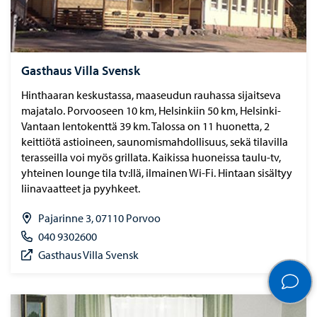
Gasthaus Villa Svensk
Hinthaaran keskustassa, maaseudun rauhassa sijaitseva
majatalo. Porvooseen 10 km, Helsinkiin 50 km, Helsinki-
Vantaan lentokenttä 39 km. Talossa on 11 huonetta, 2
keittiötä astioineen, saunomismahdollisuus, sekä tilavilla
terasseilla voi myös grillata. Kaikissa huoneissa taulu-tv,
yhteinen lounge tila tv:llä, ilmainen Wi-Fi. Hintaan sisältyy
liinavaatteet ja pyyhkeet.
Pajarinne 3, 07110 Porvoo
040 9302600
Gasthaus Villa Svensk