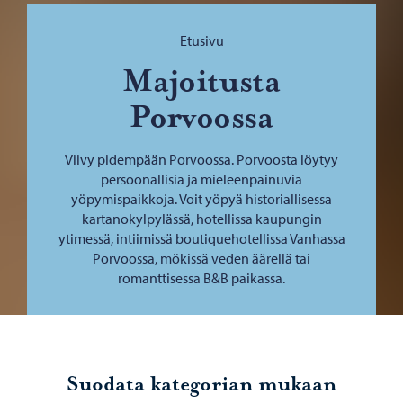
Selaa:
Etusivu
Majoitusta
Porvoossa
Viivy pidempään Porvoossa. Porvoosta löytyy
persoonallisia ja mieleenpainuvia
yöpymispaikkoja. Voit yöpyä historiallisessa
kartanokylpylässä, hotellissa kaupungin
ytimessä, intiimissä boutiquehotellissa Vanhassa
Porvoossa, mökissä veden äärellä tai
romanttisessa B&B paikassa.
Suodata kategorian mukaan