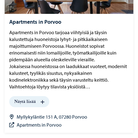
Apartments in Porvoo
Apartments in Porvoo tarjoaa viihtyisiä ja täysin
kalustettuja huoneistoja lyhyt- ja pitkäaikaiseen
majoittumiseen Porvoossa. Huoneistot sopivat
erinomaisesti niin lomailijoille, työmatkailijoille kuin
pidempään alueella oleskeleville vieraille.
Jokaisessa huoneistossa on laadukkaat vuoteet, modernit
kalusteet, tyylikäs sisustus, nykyaikainen
kodinelektroniikka sekä täysin varusteltu keittiö.
Vaihtoehtoja löytyy tilavista yksiöistä…
Näytä lisää
Myllykyläntie 151 A, 07280 Porvoo
Apartments in Porvoo