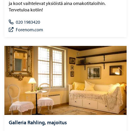
ja koot vaihtelevat yksiöistä aina omakotitaloihin.
Tervetuloa kotiin!
020 1983420
Forenom.com
Galleria Rahling, majoitus