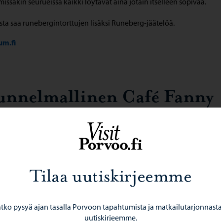
issakin seurueissa kaikki löytävät aina jotain itselleen sopivaa.
ta saa runebergintorttujen lisäksi Runeberg-jäätelöä.
um.fi
unnelmallinen Café Fanny
huoneen torin laidalla sijaitsevassa Café Fannyssä on hyvät cappuc
rkullista suolaista sekä makeaa. Suojaisella terassilla tarkenee istuske
la Vanhan Porvoon kauneutta pitkälle syksyyn.
n ole syönyt Runebergin päivänä liikaa torttuja, saatan nauttia sella
Tilaa uutiskirjeemme
uccinon kanssa Fannyssä.
afé Fanny
tko pysyä ajan tasalla Porvoon tapahtumista ja matkailutarjonnasta,
uutiskirjeemme.