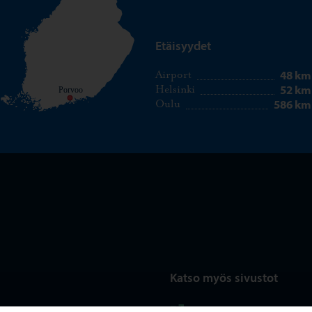
Etäisyydet
48 km
Airport
52 km
Helsinki
Porvoo
586 km
Oulu
Katso myös sivustot
nstagram
ram
Porvoon kaupunki