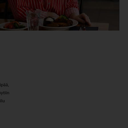
ipää,
ytiin
ilu