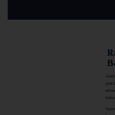
R
B
Zum B
jota 
eli r
kohot
Suunt