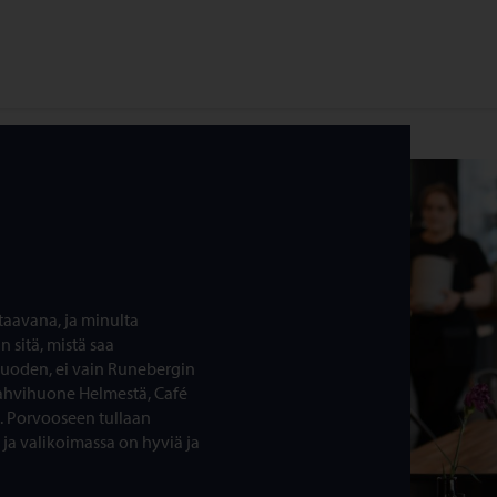
taavana, ja minulta
 sitä, mistä saa
 vuoden, ei vain Runebergin
 Kahvihuone Helmestä, Café
. Porvooseen tullaan
a valikoimassa on hyviä ja