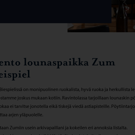
ento lounaspaikka Zum
eispiel
iespielissä on monipuolinen ruokalista, hyvä ruoka ja herkullista le
ostamme joskus mukaan kotiin. Ravintolassa tarjoillaan lounaskin pö
uokaa ei tarvitse jonotella eikä tiskejä viedä astiapisteille. Pöytiintarjo
taa arjen yläpuolelle.
aan Zumiin usein arkivapaillani ja kokeilen eri annoksia listalta.