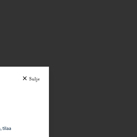
cinot
Sulje
lla ja
isen
 tilaa