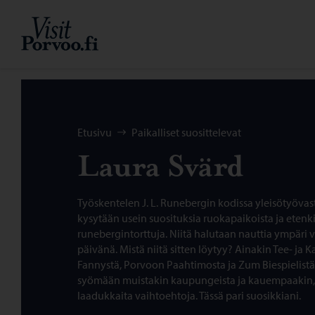
Siirry sisältöön
Visit Porvoo – Siirry kotisivulle
Selaa:
Etusivu
Paikalliset suosittelevat
Laura Svärd
Työskentelen J. L. Runebergin kodissa yleisötyövas
kysytään usein suosituksia ruokapaikoista ja etenkin
runebergintorttuja. Niitä halutaan nauttia ympäri
päivänä. Mistä niitä sitten löytyy? Ainakin Tee- ja
Fannystä, Porvoon Paahtimosta ja Zum Biespielistä
syömään muistakin kaupungeista ja kauempaakin, j
laadukkaita vaihtoehtoja. Tässä pari suosikkiani.