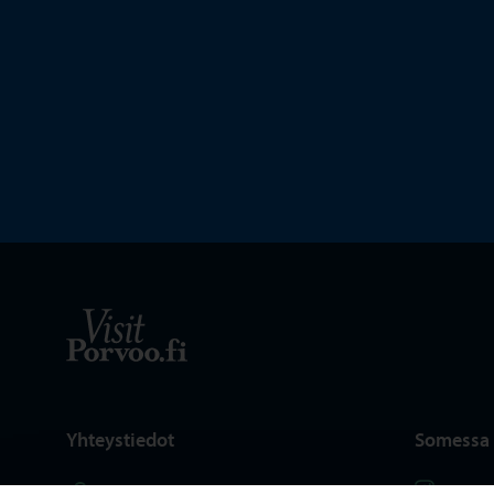
Visit Porvoo – Siirry kotisivulle
Yhteystiedot
Somessa
Seuraa I
Kartta
Instag