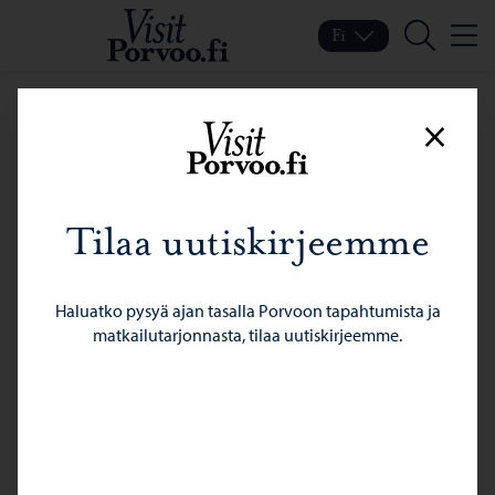
Siirry sisältöön
Visit Porvoo – Siirry koti
Fi
Valik
Vaihda kieltä
Nykyinen kieli: Suomi
Hae
Sulje
Tilaa uutiskirjeemme
Haluatko pysyä ajan tasalla Porvoon tapahtumista ja
matkailutarjonnasta, tilaa uutiskirjeemme.