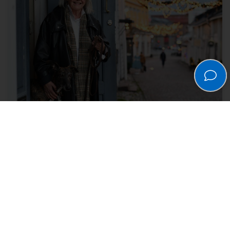
Anja Kortejärvi
Anja Kortejärvi on syntyperäinen porvoolainen. Hän
pitää Vanhassa Porvoossa antiikkiliikettä ja kuvailee
Porvoota omanlaiseksi, viehättäväksi pikkukaupungiksi.