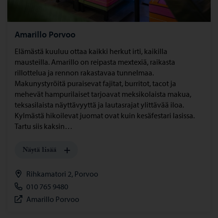
Amarillo Porvoo
Elämästä kuuluu ottaa kaikki herkut irti, kaikilla
mausteilla. Amarillo on reipasta mextexiä, raikasta
rillottelua ja rennon rakastavaa tunnelmaa.
Makunystyröitä puraisevat fajitat, burritot, tacot ja
mehevät hampurilaiset tarjoavat meksikolaista makua,
teksasilaista näyttävyyttä ja lautasrajat ylittävää iloa.
Kylmästä hikoilevat juomat ovat kuin kesäfestari lasissa.
Tartu siis kaksin…
Näytä lisää
Rihkamatori 2, Porvoo
010 765 9480
Amarillo Porvoo