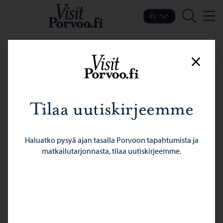
Siirry sisältöön
Visit Porvoo – Siirry koti
Fi
Valik
Vaihda kieltä
Nykyinen kieli: Suomi
Hae
Sulje
Tilaa uutiskirjeemme
Haluatko pysyä ajan tasalla Porvoon tapahtumista ja
matkailutarjonnasta, tilaa uutiskirjeemme.