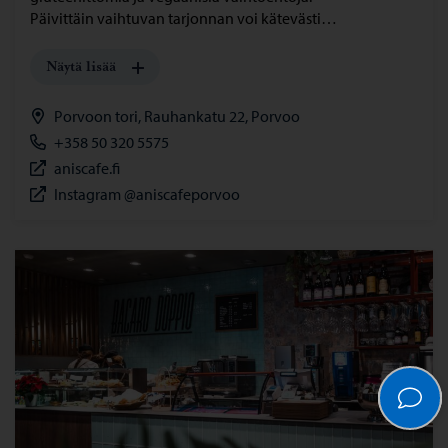
Päivittäin vaihtuvan tarjonnan voi kätevästi…
Näytä lisää
Porvoon tori, Rauhankatu 22, Porvoo
+358 50 320 5575
aniscafe.fi
Instagram @aniscafeporvoo