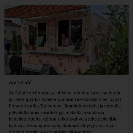
Ani’s Café
Ani’s Café on Porvoossa pitkään toiminut kasvisravintola
ja cateringyritys. Vaaleanpunaisen kesäkioskimme löydät
Porvoon torilta. Tarjoamme lämminhenkisellä ja rennolla
palvelulla omia käsintehtyjä makeita ja suolaisia
kahvilatuotteita, keittoa, erikoiskahveja sekä paikallisia
kylmiä artesaanijuomia. Valikoimasta löytyy aina myös
gluteenittomia ja vegaanisia vaihtoehtoja.