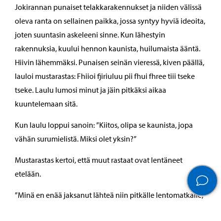
Jokirannan punaiset telakkarakennukset ja niiden välissä
oleva ranta on sellainen paikka, jossa syntyy hyviä ideoita,
joten suuntasin askeleeni sinne. Kun lähestyin
rakennuksia, kuului hennon kaunista, huilumaista ääntä.
Hiivin lähemmäksi. Punaisen seinän vieressä, kiven päällä,
lauloi mustarastas: Fhiioi fjiriuluu pii fhui fhree tiii tseke
tseke. Laulu lumosi minut ja jäin pitkäksi aikaa
kuuntelemaan sitä.
Kun laulu loppui sanoin: ”Kiitos, olipa se kaunista, jopa
vähän surumielistä. Miksi olet yksin?”
Mustarastas kertoi, että muut rastaat ovat lentäneet
etelään.
”Minä en enää jaksanut lähteä niin pitkälle lentomatkalle,
koska olen jo vanha. Äsken kuulemasi laulu oli lauluni