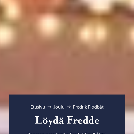
Selaa:
Etusivu
Joulu
Fredrik Flodbåt
Löydä Fredde