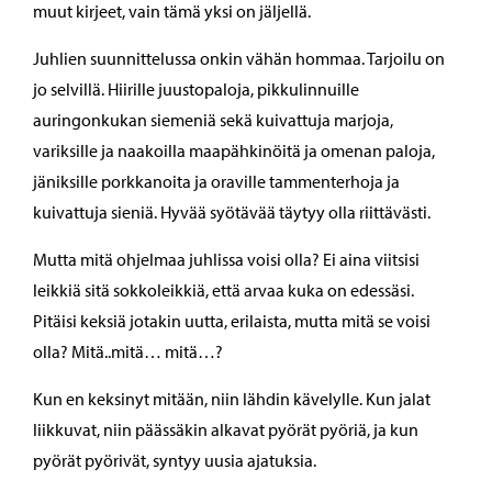
muut kirjeet, vain tämä yksi on jäljellä.
Juhlien suunnittelussa onkin vähän hommaa. Tarjoilu on
jo selvillä. Hiirille juustopaloja, pikkulinnuille
auringonkukan siemeniä sekä kuivattuja marjoja,
variksille ja naakoilla maapähkinöitä ja omenan paloja,
jäniksille porkkanoita ja oraville tammenterhoja ja
kuivattuja sieniä. Hyvää syötävää täytyy olla riittävästi.
Mutta mitä ohjelmaa juhlissa voisi olla? Ei aina viitsisi
leikkiä sitä sokkoleikkiä, että arvaa kuka on edessäsi.
Pitäisi keksiä jotakin uutta, erilaista, mutta mitä se voisi
olla? Mitä..mitä… mitä…?
Kun en keksinyt mitään, niin lähdin kävelylle. Kun jalat
liikkuvat, niin päässäkin alkavat pyörät pyöriä, ja kun
pyörät pyörivät, syntyy uusia ajatuksia.