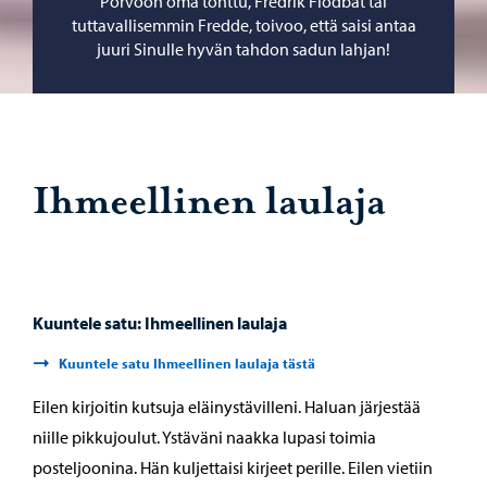
Porvoon oma tonttu, Fredrik Flodbåt tai
tuttavallisemmin Fredde, toivoo, että saisi antaa
juuri Sinulle hyvän tahdon sadun lahjan!
Ihmeellinen laulaja
Kuuntele satu: Ihmeellinen laulaja
Kuuntele satu Ihmeellinen laulaja tästä
Eilen kirjoitin kutsuja eläinystävilleni. Haluan järjestää
niille pikkujoulut. Ystäväni naakka lupasi toimia
posteljoonina. Hän kuljettaisi kirjeet perille. Eilen vietiin