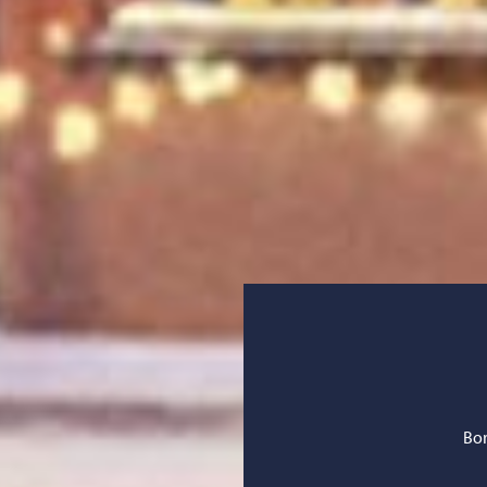
Bläddra:
Bor