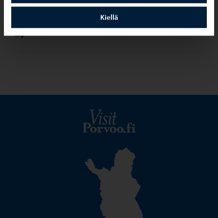
lahjapaperissa, joulukasseissa, tarroissa ja hyvän joulun
Kiellä
toivotuksen animaatiossa.
Visit Porvoo – Siirry kotisi