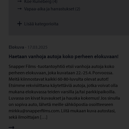
Koe Runeberg (4)
Vapaa-aika ja harrastukset (2)
Lisää kategorioita
Elokuva
-
17.03.2025
Haetaan vanhoja autoja koko perheen elokuvaan!
Snapper Films -tuotantoyhtiö etsii vanhoja autoja koko
perheen elokuvaan, joka kuvataan 22.-25.4. Porvoossa.
Meitä kiinnostavat kaikki 60-80-luvulta olevat autot!
Etsimme rekvisiittana käytettäviä autoja, jotka voivat olla
mukana elokuvassa teiden varsilla ja/tai parkkipaikoilla.
Luvassa on kivat kuvaukset ja hauska kokemus! Jos sinulla
on sopiva auto, lähetä meille sähköpostia osoitteeseen
mirkku@snapperfilms.com. Liitä mukaan kuva autostasi,
sekä ilmoittajan […]