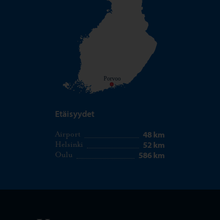
Porvoo
Etäisyydet
48 km
Airport
52 km
Helsinki
586 km
Oulu