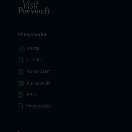
Visit Porvoo – Siirry kotisivulle
Yhteystiedot
Kartta
Esitteitä
Aukioloajat
Kuvapankki
F.A.Q
Yhteystiedot