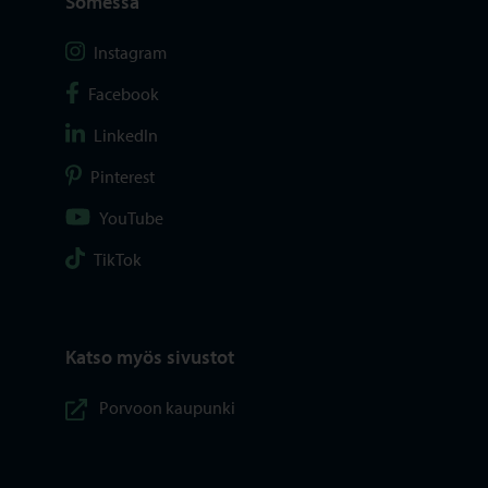
Somessa
Seuraa Instagram
Instagram
Seuraa Facebook
Facebook
Seuraa LinkedIn
LinkedIn
Seuraa Pinterest
Pinterest
Seuraa YouTube
YouTube
Seuraa TikTok
TikTok
Katso myös sivustot
Porvoon kaupunki