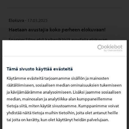
Elokuva
-
17.03.2025
Haetaan avustajia koko perheen elokuvaan!
Snapper Films etsii kaikenikäisiä avustajia elokuvan
kuvauksiin Porvoon keskustassa. Kyseessä on iloinen ja
hauska tapahtuma ulkona, johon toivotamme
tervetulleiksi kaikenikäiset mukaan! Kuvaukset ovat
alustavasti 23.4.2025., mutta päivämäärä saattaa muuttua
Tämä sivusto käyttää evästeitä
samalla viikolla toiseen päivään. Kellonaika tulisi olemaan
arviolta n. 9–14. Tässä hauska idea esim. luokan tai
Käytämme evästeitä tarjoamamme sisällön ja mainosten
harrastusseuran retkipäivään! Huomioithan, että
räätälöimiseen, sosiaalisen median ominaisuuksien tukemiseen
esiintymisestä ei makseta korvausta, mutta tämä […]
ja kävijämäärämme analysoimiseen. Lisäksi jaamme sosiaalisen
median, mainosalan ja analytiikka-alan kumppaneillemme
tietoja siitä, miten käytät sivustoamme. Kumppanimme voivat
yhdistää näitä tietoja muihin tietoihin, joita olet antanut heille
tai joita on kerätty, kun olet käyttänyt heidän palvelujaan.
12.03.2025