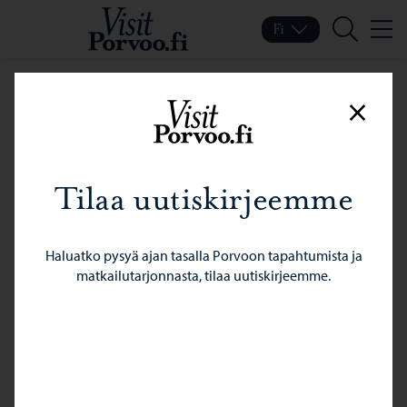
Siirry sisältöön
Visit Porvoo – Siirry koti
Fi
Valik
Vaihda kieltä
Nykyinen kieli: Suomi
Hae
Sulje
Tilaa uutiskirjeemme
Haluatko pysyä ajan tasalla Porvoon tapahtumista ja
matkailutarjonnasta, tilaa uutiskirjeemme.