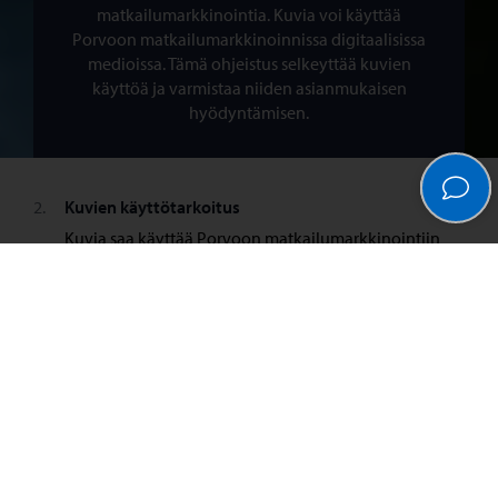
matkailumarkkinointia. Kuvia voi käyttää
Porvoon matkailumarkkinoinnissa digitaalisissa
medioissa. Tämä ohjeistus selkeyttää kuvien
käyttöä ja varmistaa niiden asianmukaisen
hyödyntämisen.
Kuvien käyttötarkoitus
Kuvia saa käyttää Porvoon matkailumarkkinointiin
liittyvässä materiaalissa digitaalisissa medioissa.
Yritykset voivat käyttää kuvia palveluidensa tai
tuotteidensa markkinoinnissa, kunhan
markkinointimateriaali on selkeästi yhteydessä
Porvoon markkinointiin.
Kuvia ei saa käyttää tuotteissa (esim. postikortit, kirjat,
matkamuistot).
Tekijänoikeudet ja tunnisteet