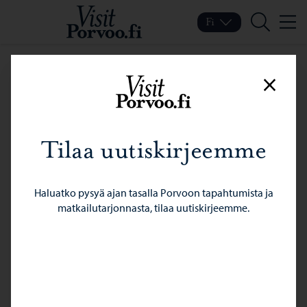
Siirry sisältöön
Visit Porvoo – Siirry koti
Fi
Valik
Vaihda kieltä
Nykyinen kieli: Suomi
Hae
Sulje
Tilaa uutiskirjeemme
Haluatko pysyä ajan tasalla Porvoon tapahtumista ja
matkailutarjonnasta, tilaa uutiskirjeemme.