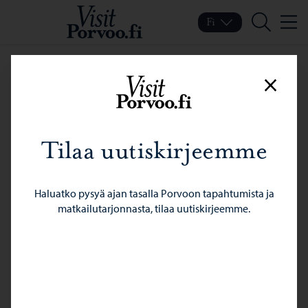
Siirry sisältöön
Visit Porvoo – Siirry koti
Fi
Valik
Vaihda kieltä
Nykyinen kieli: Suomi
Hae
Sulje
Tilaa uutiskirjeemme
Haluatko pysyä ajan tasalla Porvoon tapahtumista ja
matkailutarjonnasta, tilaa uutiskirjeemme.