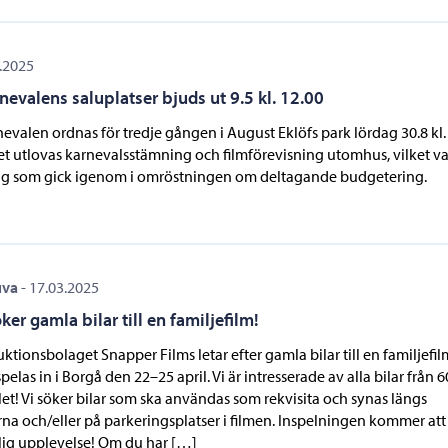
.2025
nevalens saluplatser bjuds ut 9.5 kl. 12.00
evalen ordnas för tredje gången i August Eklöfs park lördag 30.8 kl.
et utlovas karnevalsstämning och filmförevisning utomhus, vilket va
ag som gick igenom i omröstningen om deltagande budgetering.
uva
-
17.03.2025
ker gamla bilar till en familjefilm!
ktionsbolaget Snapper Films letar efter gamla bilar till en familjefil
pelas in i Borgå den 22–25 april. Vi är intresserade av alla bilar från 60-
let! Vi söker bilar som ska användas som rekvisita och synas längs
na och/eller på parkeringsplatser i filmen. Inspelningen kommer att
lig upplevelse! Om du har […]