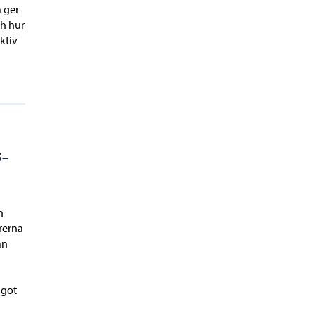
a ger
ch hur
aktiv
5–
n
rerna
an
ågot