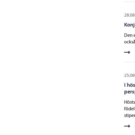
28.08
Konj
Den e
också
25.08
I hö
pers
Hösts
födel
stipe