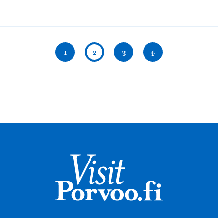
1
2
3
4
Visit Porvoo – Gå 