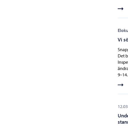
Elok
Vi sö
Snapp
Det b
Inspe
ändra
9–14.
12.03
Unde
stan