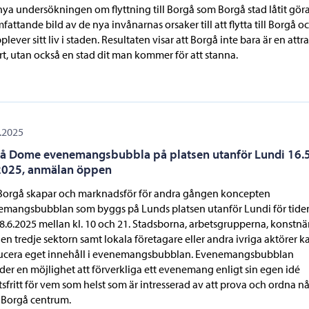
ya undersökningen om flyttning till Borgå som Borgå stad låtit gör
fattande bild av de nya invånarnas orsaker till att flytta till Borgå o
plever sitt liv i staden. Resultaten visar att Borgå inte bara är en attr
ort, utan också en stad dit man kommer för att stanna.
.2025
å Dome evenemangsbubbla på platsen utanför Lundi 16.
2025, anmälan öppen
 Borgå skapar och marknadsför för andra gången koncepten
mangsbubblan som byggs på Lunds platsen utanför Lundi för tide
8.6.2025 mellan kl. 10 och 21. Stadsborna, arbetsgrupperna, konstnä
en tredje sektorn samt lokala företagare eller andra ivriga aktörer k
ucera eget innehåll i evenemangsbubblan. Evenemangsbubblan
der en möjlighet att förverkliga ett evenemang enligt sin egen idé
tsfritt för vem som helst som är intresserad av att prova och ordna n
i Borgå centrum.