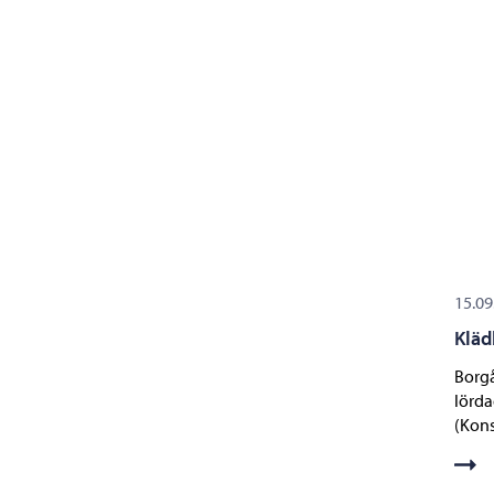
15.09
Kläd
Borgå
lörda
(Kons