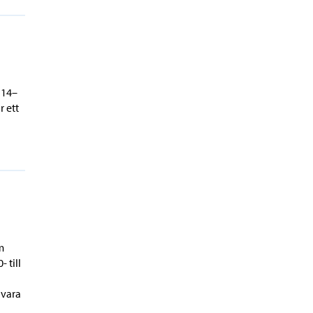
 14–
r ett
m
 till
 vara