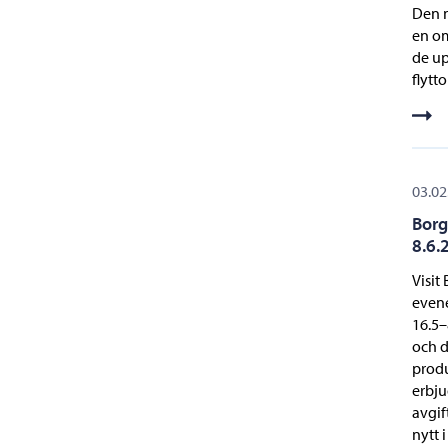
Den n
en om
de up
flytt
03.02
Borg
8.6.
Visit
evene
16.5–
och d
prod
erbju
avgif
nytt 