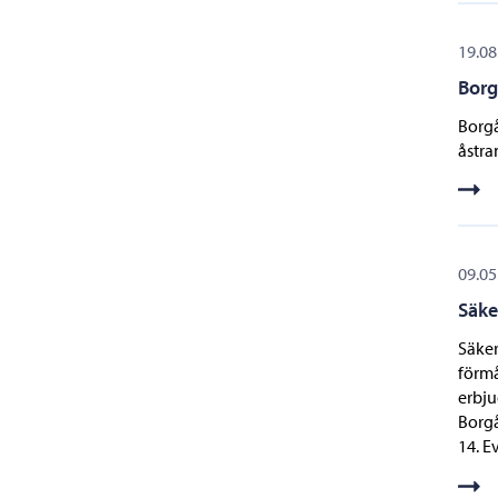
19.08
Borg
Borgå
åstra
09.05
Säke
Säker
förmå
erbju
Borgå
14. E