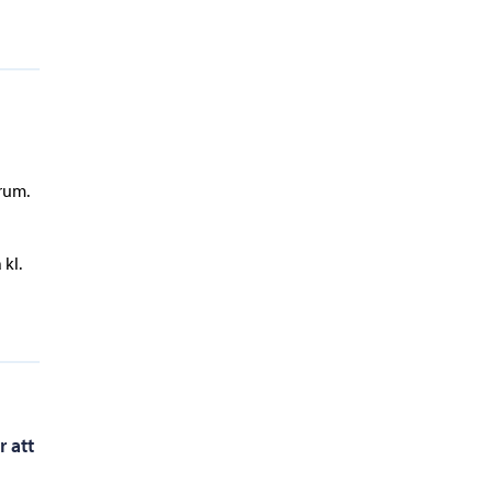
trum.
 kl.
 att