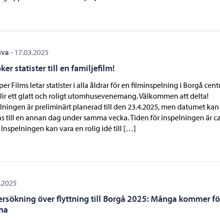
uva
-
17.03.2025
ker statister till en familjefilm!
er Films letar statister i alla åldrar för en filminspelning i Borgå cen
lir ett glatt och roligt utomhusevenemang. Välkommen att delta!
lningen är preliminärt planerad till den 23.4.2025, men datumet kan
s till en annan dag under samma vecka. Tiden för inspelningen är ca
 Inspelningen kan vara en rolig idé till […]
.2025
rsökning över flyttning till Borgå 2025: Många kommer för
na