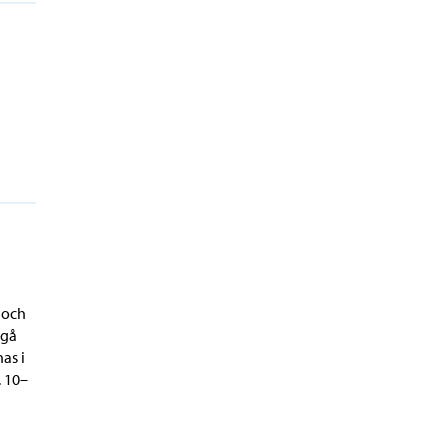
 och
rgå
as i
 10–