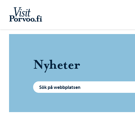
Hoppa till innehåll
Visit Porvoo – Gå till startsidan
Nyheter
Sök efter: