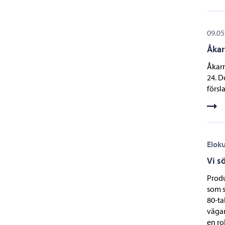
09.05
Åkar
Åkarn
24. D
försl
Elok
Vi sö
Produ
som s
80-ta
vägar
en ro