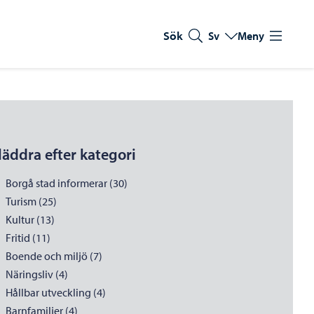
Sök
Sv
Meny
Byt språk
Nuvarande språk: Sve
läddra efter kategori
Borgå stad informerar (30)
Turism (25)
Kultur (13)
Fritid (11)
Boende och miljö (7)
Näringsliv (4)
Hållbar utveckling (4)
Barnfamiljer (4)