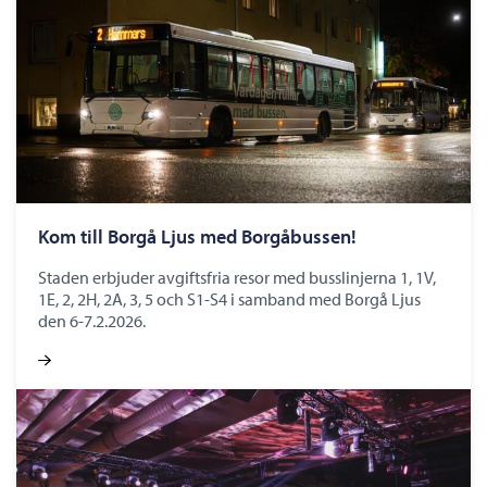
Kom till Borgå Ljus med Borgåbussen!
Staden erbjuder avgiftsfria resor med busslinjerna 1, 1V,
1E, 2, 2H, 2A, 3, 5 och S1-S4 i samband med Borgå Ljus
den 6-7.2.2026.