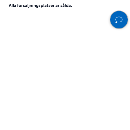
Alla försäljningsplatser är sålda.
Programmet produceras
tillsammans
Evenemangets glada och musikfyllda program passar hela
familjen.
Borgå Åkarneval arrangeras av Visit Porvoo och Borgå
stads kulturtjänster.
Kom med, ta kontakt med oss!
Katarina Broas
Evenemangschef