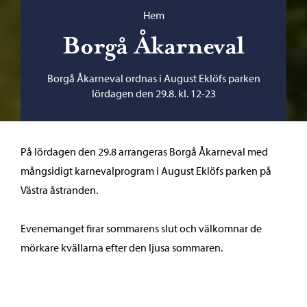
Bläddra:
Hem
Borgå Åkarneval
Borgå Åkarneval ordnas i August Eklöfs parken
lördagen den 29.8. kl. 12-23
På lördagen den 29.8 arrangeras Borgå Åkarneval med
mångsidigt karnevalprogram i August Eklöfs parken på
Västra åstranden.
Evenemanget firar sommarens slut och välkomnar de
mörkare kvällarna efter den ljusa sommaren.