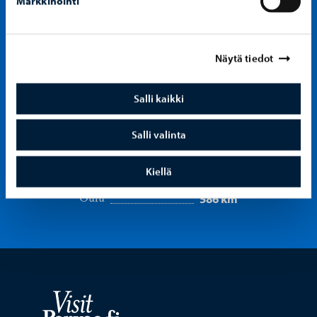
Markkinointi
Näytä tiedot
Porvoo
Salli kaikki
Salli valinta
Avstånd
48 km
Airport
Kiellä
52 km
Helsinki
586 km
Oulu
Visit Porvoo – Gå till startsidan