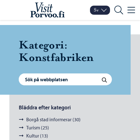
Hoppa till innehåll
Visit Porvoo – Gå till sta
Sv
Meny
Byt språk
Nuvarande språk: Sven
Sök
Kategori:
Konstfabriken
Sök efter:
Sök
Bläddra efter kategori
Borgå stad informerar (30)
Turism (25)
Kultur (13)