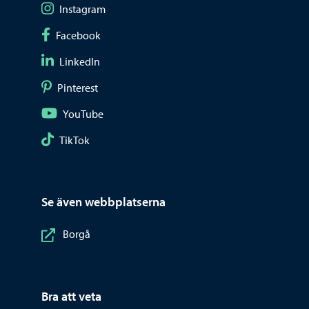
Följ på Instagram
Instagram
Följ på Facebook
Facebook
Följ på LinkedIn
LinkedIn
Följ på Pinterest
Pinterest
Följ på YouTube
YouTube
Följ på TikTok
TikTok
Se även webbplatserna
Borgå
Bra att veta