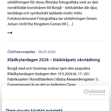
utställningen för stora, filmiska fotografiska verk av den
norskfödde konstnären till Borgå – bildvärldar där djur,
landskap och symboliskt laddade motiv möts.
Fotokonstmuseet Fotografiska tar utställningen Simen
Johan: Until the Kingdom Comes till […]
Clothesswapday
-
06.05.2026
Klädbytardagen 2026 – klädskåpets vårstädning
Borgå stad och Uusimaa ordnar igen den populära
Klädbytardagen tisdagen den 19.5.2026 kl. 17–20 i
Fabrikssalen i Konstfabriken (Västra Alexandersgatan 1).
Evenemanget är en del av helheten Clean
World Porvoo och bjuder in alla som är intresserade av
hållbart mode att byta välskötta kläder – helt gratis.
Evenemanget genomförs tillsammans med ungdomen. De
unga deltar aktivt både i att ställa fram kläderna och under
Tämä sivusto käyttää evästeitä