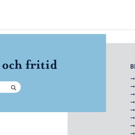
och fritid
B
Sök