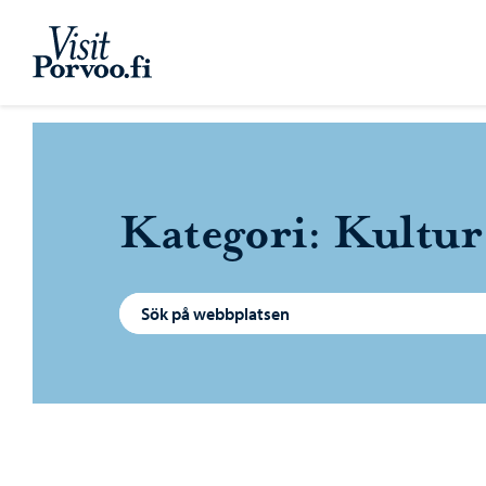
Hoppa till innehåll
Visit Porvoo – Gå till startsidan
Kategori:
Kultur 
Sök efter: