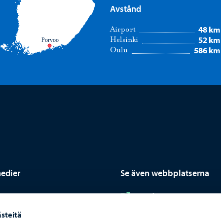
Avstånd
48 km
Airport
52 km
Helsinki
Porvoo
586 km
Oulu
medier
Se även webbplatserna
nstagram
ram
Borgå
steitä
acebook
ok