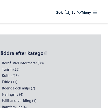
Sök
Sv
Meny
Byt språk
Nuvarande språk: Sve
läddra efter kategori
Borgå stad informerar (30)
Turism (25)
Kultur (13)
Fritid (11)
Boende och miljö (7)
Näringsliv (4)
Hållbar utveckling (4)
Barnfamiljer (4)