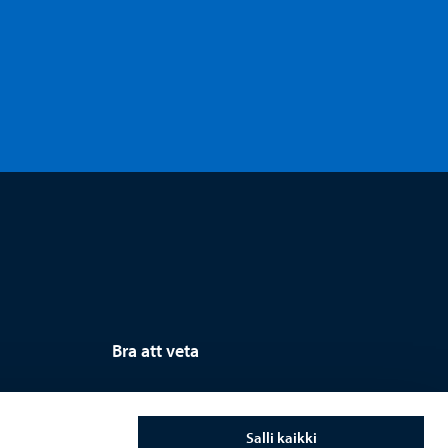
Bra att veta
Dataskydd
Information om kakor
Salli kaikki