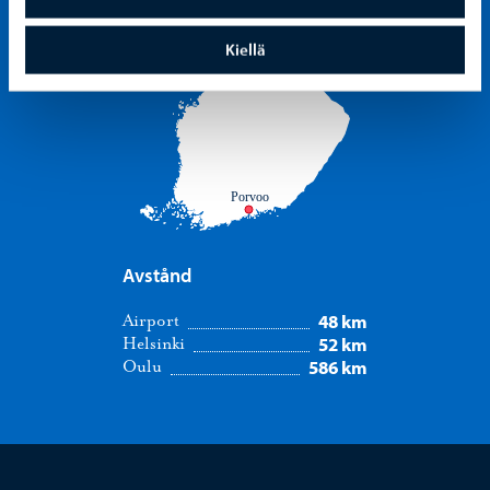
Kiellä
Porvoo
Avstånd
48 km
Airport
52 km
Helsinki
586 km
Oulu