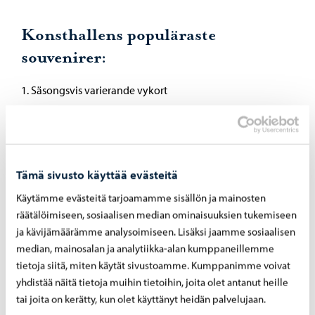
Konsthallens populäraste
souvenirer:
1. Säsongsvis varierande vykort
2. Runebergstårta-muggar
3. Citruspressar och andra designprodukter av konstnärer
från Borgå, som Tiina Wallius
Tämä sivusto käyttää evästeitä
Käytämme evästeitä tarjoamamme sisällön ja mainosten
räätälöimiseen, sosiaalisen median ominaisuuksien tukemiseen
ja kävijämäärämme analysoimiseen. Lisäksi jaamme sosiaalisen
median, mainosalan ja analytiikka-alan kumppaneillemme
tietoja siitä, miten käytät sivustoamme. Kumppanimme voivat
yhdistää näitä tietoja muihin tietoihin, joita olet antanut heille
tai joita on kerätty, kun olet käyttänyt heidän palvelujaan.