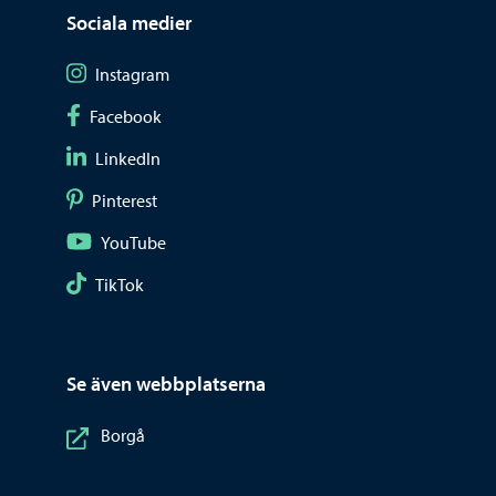
Sociala medier
Följ på Instagram
Instagram
Följ på Facebook
Facebook
Följ på LinkedIn
LinkedIn
Följ på Pinterest
Pinterest
Följ på YouTube
YouTube
Följ på TikTok
TikTok
Se även webbplatserna
Borgå