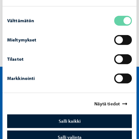
Suostumuksen
Välttämätön
valinta
Mieltymykset
Tilastot
Markkinointi
Visit Porvoo – Gå till start
Näytä tiedot
Salli kaikki
Salli valinta