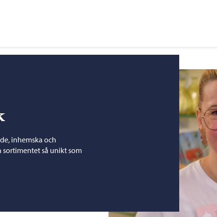
k
rade, inhemska och
la sortimentet så unikt som