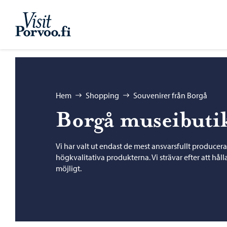
Hoppa till innehåll
Visit Porvoo – Gå till startsidan
Bläddra:
Hem
Shopping
Souvenirer från Borgå
Borgå museibuti
Vi har valt ut endast de mest ansvarsfullt produce
högkvalitativa produkterna. Vi strävar efter att hål
möjligt.