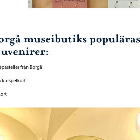
orgå museibutiks populäras
ouvenirer:
jepasteller från Borgå
cku-spelkort
kort