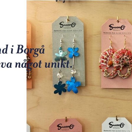
nd i Borgå
va något unikt.