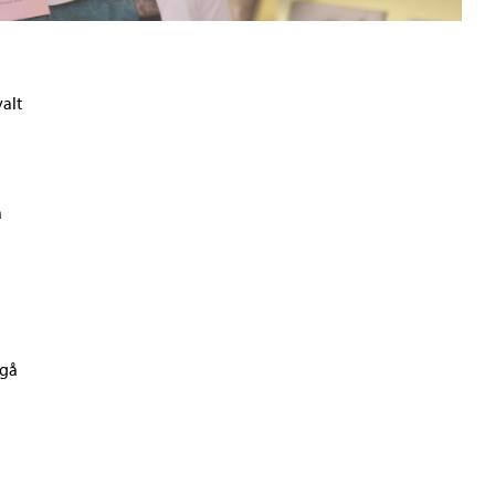
valt
a
å
rgå