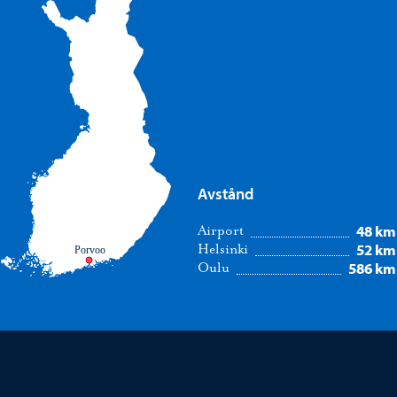
Avstånd
48 km
Airport
52 km
Helsinki
Porvoo
586 km
Oulu