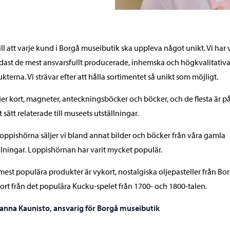
ill att varje kund i Borgå museibutik ska uppleva något unikt. Vi har 
dast de mest ansvarsfullt producerade, inhemska och högkvalitativ
kterna. Vi strävar efter att hålla sortimentet så unikt som möjligt.
ljer kort, magneter, anteckningsböcker och böcker, och de flesta är p
 sätt relaterade till museets utställningar.
 loppishörna säljer vi bland annat bilder och böcker från våra gamla
llningar. Loppishörnan har varit mycket populär.
mest populära produkter är vykort, nostalgiska oljepasteller från Bo
ort från det populära Kucku-spelet från 1700- och 1800-talen.
anna Kaunisto, ansvarig för Borgå museibutik