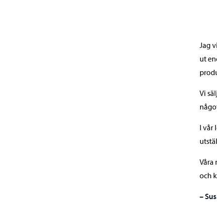
Jag v
ut en
produ
Vi sä
något
I vår
utstä
Våra 
och k
– Sus