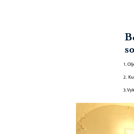
B
s
1. Ol
2. Ku
3. Vy