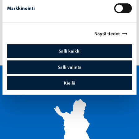
Markkinointi
eller på Instagram ordnas, stöds eller sponsoreras av
Facebook eller Instagram och på det sättet bör
deltagaren befria Facebook och Instagram från allt
Näytä tiedot
ansvar för utlottningarna.
Salli kaikki
Salli valinta
Visit Porvoo – Gå till start
Kiellä