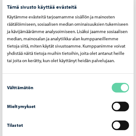
Tämä sivusto käyttää evästeitä
Övriga villkor
Genom att delta i utlottningen binder deltagaren sig
Käytämme evästeitä tarjoamamme sisällön ja mainosten
räätälöimiseen, sosiaalisen median ominaisuuksien tukemiseen
till att följa regler och beslut som Borgå stad fattar
ja kävijämäärämme analysoimiseen. Lisäksi jaamme sosiaalisen
med stöd av dem.
median, mainosalan ja analytiikka-alan kumppaneillemme
tietoja siitä, miten käytät sivustoamme. Kumppanimme voivat
Utöver utlottningens regler binder deltagare sig till att
yhdistää näitä tietoja muihin tietoihin, joita olet antanut heille
följa användaranvisningar av oberoende tjänster
tai joita on kerätty, kun olet käyttänyt heidän palvelujaan.
såsom Facebook, Twitter, YouTube eller Instagram som
möjligen anknyter sig till utlottningen.
Suostumuksen
Välttämätön
valinta
Borgå stad har rätt att ändra regler, priser, tidpunkt
eller övriga aspekter som påverkar genomförandet av
Mieltymykset
utlottningen utan en separat anmälan.
Det meddelas om ändringar på Borgå stads webbplats
Tilastot
på adressen borga.fi
Inga utlottningar som Borgå stad ordnar på Facebook