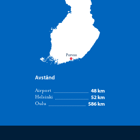
Porvoo
Avstånd
48 km
Airport
52 km
Helsinki
586 km
Oulu