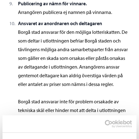
Publicering av nämn för vinnare.
Arrangören publicera ej namnen på vinnarna.
Ansvaret av anordnaren och deltagaren
Borgå stad ansvarar för den möjliga lotteriskatten. De
som deltar i utlottningen befriar Borgå staden och
tävlingens möjliga andra samarbetsparter från ansvar
som gäller en skada som orsakas eller påstås orsakas
av deltagande i utlottningen. Arrangörens ansvar
gentemot deltagare kan aldrig överstiga värden på
eller antalet av priser som nämns i dessa regler.
Borgå stad ansvarar inte för problem orsakade av
tekniska skäl eller hinder mot att delta i utlottningen
eller att motta priset. Vinnaren har skyldigheten att
ansvara för alla andra kostnader orsakade av att motta
eller genomföra priset.