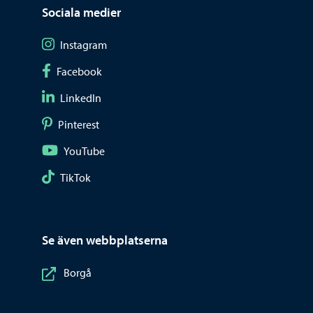
Sociala medier
Följ på Instagram
Instagram
Följ på Facebook
Facebook
Följ på LinkedIn
LinkedIn
Följ på Pinterest
Pinterest
Följ på YouTube
YouTube
Följ på TikTok
TikTok
Se även webbplatserna
Borgå