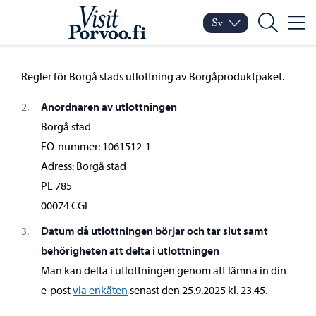
Hoppa till innehåll
Visit Porvoo – Gå till sta
Sv
Meny
Byt språk
Nuvarande språk: Sven
Sök
Regler för Borgå stads utlottning av Borgåproduktpaket.
Anordnaren av utlottningen
Borgå stad
FO-nummer: 1061512-1
Adress: Borgå stad
PL 785
00074 CGI
Datum då utlottningen börjar och tar slut samt
behörigheten att delta i utlottningen
Man kan delta i utlottningen genom att lämna in din
e-post
via enkäten
senast den 25.9.2025 kl. 23.45.