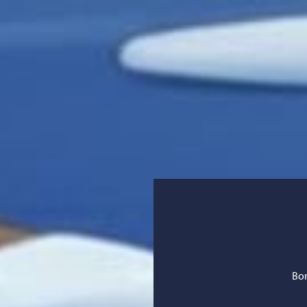
Bläddra:
Bor